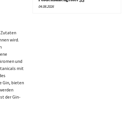
04.08.2026
 Zutaten
nnen wird.
n
dene
e Aromen und
tanicals mit
des
 Gin, bieten
 werden
st der Gin-