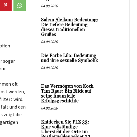
04.08.2026
Salem Aleikum Bedeutung:
Die tiefere Bedeutung
dieses traditionellen
Grußes
04.08.2026
offen
Die Farbe Lila: Bedeutung
r sogar
und ihre sexuelle Symbolik
04.08.2026
zur
mmen oft
Das Vermögen von Koch
löst werden,
Tim Raue: Ein Blick auf
seine finanzielle
iltert wird.
Erfolgsgeschichte
lfalt und den
04.08.2026
s zeigt die
igartigen
Entdecken Sie PLZ 33:
Eine vollständige
Übersicht der Orte im
Postleitzahlengebiet 33