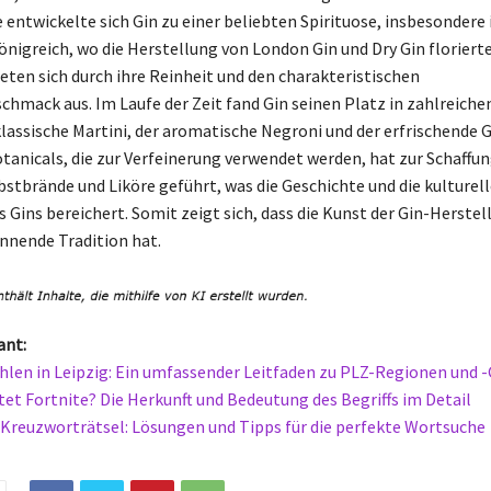
e entwickelte sich Gin zu einer beliebten Spirituose, insbesondere
önigreich, wo die Herstellung von London Gin und Dry Gin florierte
eten sich durch ihre Reinheit und den charakteristischen
hmack aus. Im Laufe der Zeit fand Gin seinen Platz in zahlreichen
lassische Martini, der aromatische Negroni und der erfrischende G
otanicals, die zur Verfeinerung verwendet werden, hat zur Schaffu
bstbrände und Liköre geführt, was die Geschichte und die kulturell
 Gins bereichert. Somit zeigt sich, dass die Kunst der Gin-Herstel
nnende Tradition hat.
ant:
hlen in Leipzig: Ein umfassender Leitfaden zu PLZ-Regionen und 
et Fortnite? Die Herkunft und Bedeutung des Begriffs im Detail
 Kreuzworträtsel: Lösungen und Tipps für die perfekte Wortsuche