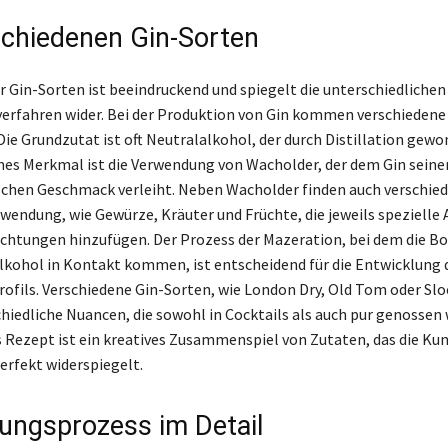
schiedenen Gin-Sorten
er Gin-Sorten ist beeindruckend und spiegelt die unterschiedlichen
erfahren wider. Bei der Produktion von Gin kommen verschiedene
Die Grundzutat ist oft Neutralalkohol, der durch Distillation gewo
hes Merkmal ist die Verwendung von Wacholder, der dem Gin seine
schen Geschmack verleiht. Neben Wacholder finden auch verschie
wendung, wie Gewürze, Kräuter und Früchte, die jeweils speziell
htungen hinzufügen. Der Prozess der Mazeration, bei dem die Bo
kohol in Kontakt kommen, ist entscheidend für die Entwicklung 
fils. Verschiedene Gin-Sorten, wie London Dry, Old Tom oder Sloe
hiedliche Nuancen, die sowohl in Cocktails als auch pur genossen
 Rezept ist ein kreatives Zusammenspiel von Zutaten, das die Kun
erfekt widerspiegelt.
lungsprozess im Detail