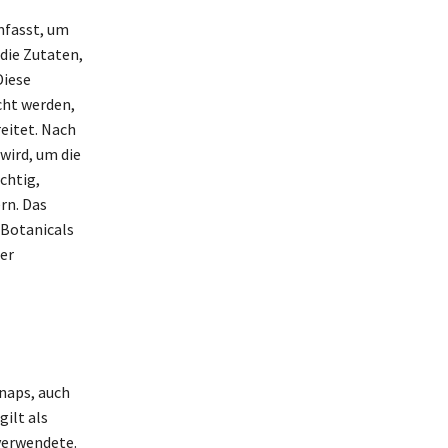
mfasst, um
die Zutaten,
Diese
cht werden,
reitet. Nach
 wird, um die
chtig,
rn. Das
 Botanicals
ner
hnaps, auch
gilt als
verwendete.