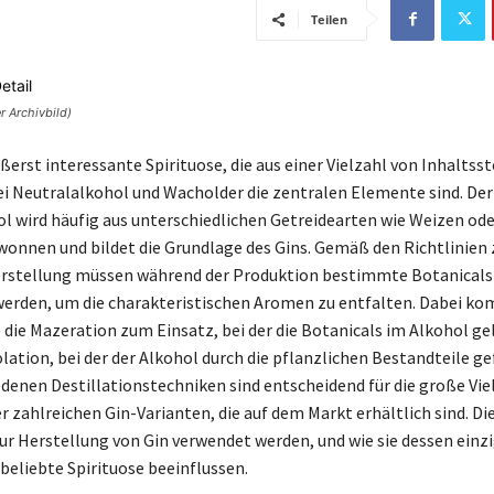
Teilen
r Archivbild)
ußerst interessante Spirituose, die aus einer Vielzahl von Inhaltsst
i Neutralalkohol und Wacholder die zentralen Elemente sind. Der
l wird häufig aus unterschiedlichen Getreidearten wie Weizen ode
wonnen und bildet die Grundlage des Gins. Gemäß den Richtlinien 
erstellung müssen während der Produktion bestimmte Botanicals
erden, um die charakteristischen Aromen zu entfalten. Dabei ko
die Mazeration zum Einsatz, bei der die Botanicals im Alkohol ge
lation, bei der der Alkohol durch die pflanzlichen Bestandteile gef
edenen Destillationstechniken sind entscheidend für die große Vie
 zahlreichen Gin-Varianten, die auf dem Markt erhältlich sind. Die
zur Herstellung von Gin verwendet werden, und wie sie dessen einz
beliebte Spirituose beeinflussen.