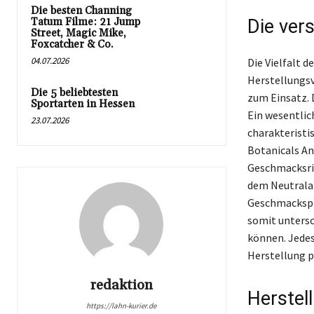
Die besten Channing
Tatum Filme: 21 Jump
Die ver
Street, Magic Mike,
Foxcatcher & Co.
04.07.2026
Die Vielfalt d
Herstellungsv
Die 5 beliebtesten
zum Einsatz. 
Sportarten in Hessen
Ein wesentlic
23.07.2026
charakteristi
Botanicals An
Geschmacksric
dem Neutralal
Geschmackspro
somit untersc
können. Jedes
Herstellung p
redaktion
Herstel
https://lahn-kurier.de