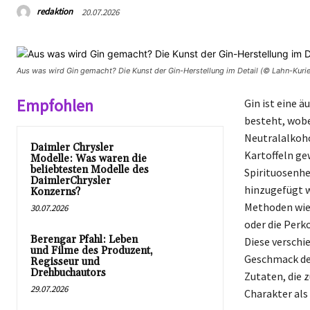
redaktion
20.07.2026
Aus was wird Gin gemacht? Die Kunst der Gin-Herstellung im Detail (© Lahn-Kurie
Empfohlen
Gin ist eine ä
besteht, wobe
Neutralalkoho
Daimler Chrysler
Kartoffeln ge
Modelle: Was waren die
beliebtesten Modelle des
Spirituosenh
DaimlerChrysler
hinzugefügt w
Konzerns?
Methoden wie 
30.07.2026
oder die Perko
Berengar Pfahl: Leben
Diese verschi
und Filme des Produzent,
Geschmack der
Regisseur und
Drehbuchautors
Zutaten, die 
29.07.2026
Charakter als 