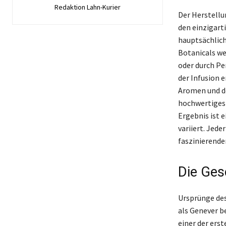
Redaktion Lahn-Kurier
Der Herstellu
den einzigart
hauptsächlich
Botanicals we
oder durch Per
der Infusion e
Aromen und de
hochwertiges 
Ergebnis ist 
variiert. Jede
faszinierenden
Die Ges
Ursprünge des
als Genever be
einer der ers