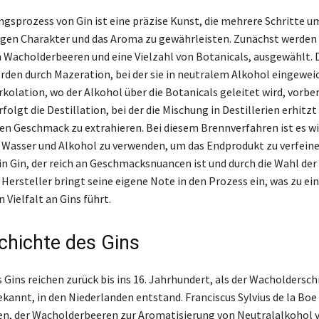
ngsprozess von Gin ist eine präzise Kunst, die mehrere Schritte u
igen Charakter und das Aroma zu gewährleisten. Zunächst werden 
 Wacholderbeeren und eine Vielzahl von Botanicals, ausgewählt. 
rden durch Mazeration, bei der sie in neutralem Alkohol eingewei
kolation, wo der Alkohol über die Botanicals geleitet wird, vorbe
rfolgt die Destillation, bei der die Mischung in Destillerien erhitzt
n Geschmack zu extrahieren. Bei diesem Brennverfahren ist es wi
Wasser und Alkohol zu verwenden, um das Endprodukt zu verfeine
ein Gin, der reich an Geschmacksnuancen ist und durch die Wahl der
r Hersteller bringt seine eigene Note in den Prozess ein, was zu ei
 Vielfalt an Gins führt.
chichte des Gins
 Gins reichen zurück bis ins 16. Jahrhundert, als der Wacholdersc
kannt, in den Niederlanden entstand. Franciscus Sylvius de la Boe 
ten, der Wacholderbeeren zur Aromatisierung von Neutralalkohol 