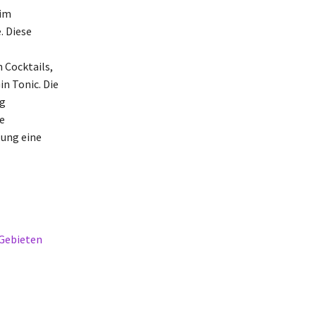
 im
. Diese
 Cocktails,
in Tonic. Die
ng
e
lung eine
-Gebieten