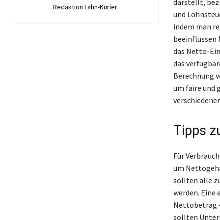
darstellt, be
Redaktion Lahn-Kurier
und Lohnsteue
indem man rel
beeinflussen 
das Netto-Ein
das verfügbar
Berechnung v
um faire und g
verschiedenen
Tipps z
Für Verbrauch
um Nettogehal
sollten alle 
werden. Eine 
Nettobetrag =
sollten Unter