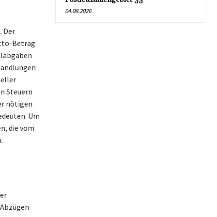
04.08.2026
. Der
tto-Betrag
alabgaben
rhandlungen
eller
en Steuern
er nötigen
edeuten. Um
en, die vom
.
der
 Abzügen