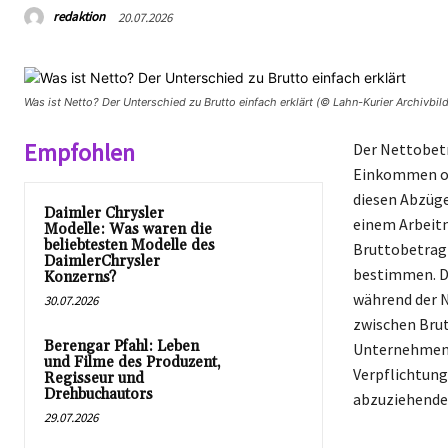
redaktion
20.07.2026
Was ist Netto? Der Unterschied zu Brutto einfach erklärt (© Lahn-Kurier Archivbild
Empfohlen
Der Nettobetr
Einkommen od
diesen Abzüge
Daimler Chrysler
einem Arbeitn
Modelle: Was waren die
beliebtesten Modelle des
Bruttobetrag 
DaimlerChrysler
bestimmen. De
Konzerns?
während der N
30.07.2026
zwischen Brut
Berengar Pfahl: Leben
Unternehmen d
und Filme des Produzent,
Verpflichtung
Regisseur und
Drehbuchautors
abzuziehenden
29.07.2026