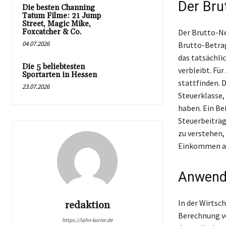
Der Bru
Die besten Channing
Tatum Filme: 21 Jump
Street, Magic Mike,
Foxcatcher & Co.
Der Brutto-Ne
04.07.2026
Brutto-Betra
das tatsächl
Die 5 beliebtesten
verbleibt. Fü
Sportarten in Hessen
stattfinden. D
23.07.2026
Steuerklasse,
haben. Ein Be
Steuerbeiträ
zu verstehen, 
Einkommen ab
Anwendu
In der Wirtsch
redaktion
Berechnung v
https://lahn-kurier.de