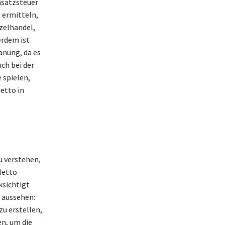
msatzsteuer
 ermitteln,
zelhandel,
erdem ist
anung, da es
ch bei der
 spielen,
Netto in
u verstehen,
Netto
ksichtigt
 aussehen:
u erstellen,
n, um die