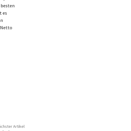
e besten
t es
in
 Netto
chster Artikel