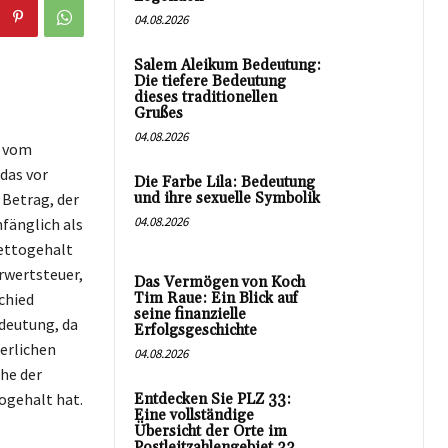
04.08.2026
Salem Aleikum Bedeutung:
Die tiefere Bedeutung
dieses traditionellen
Grußes
04.08.2026
n vom
das vor
Die Farbe Lila: Bedeutung
Betrag, der
und ihre sexuelle Symbolik
04.08.2026
fänglich als
Nettogehalt
rwertsteuer,
Das Vermögen von Koch
chied
Tim Raue: Ein Blick auf
seine finanzielle
deutung, da
Erfolgsgeschichte
erlichen
04.08.2026
he der
ogehalt hat.
Entdecken Sie PLZ 33:
Eine vollständige
Übersicht der Orte im
Postleitzahlengebiet 33