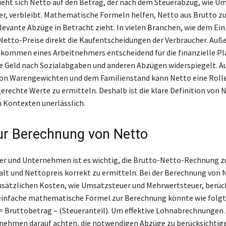
zieht sich Netto auf den Betrag, der nach dem Steuerabzug, wie U
r, verbleibt. Mathematische Formeln helfen, Netto aus Brutto zu
evante Abzüge in Betracht zieht. In vielen Branchen, wie dem Ein
Netto-Preise direkt die Kaufentscheidungen der Verbraucher. Auß
kommen eines Arbeitnehmers entscheidend für die finanzielle Pl
e Geld nach Sozialabgaben und anderen Abzügen widerspiegelt. Au
on Warengewichten und dem Familienstand kann Netto eine Rolle
erechte Werte zu ermitteln. Deshalb ist die klare Definition von 
 Kontexten unerlässlich.
ur Berechnung von Netto
er und Unternehmen ist es wichtig, die Brutto-Netto-Rechnung z
t und Nettopreis korrekt zu ermitteln. Bei der Berechnung von 
zusätzlichen Kosten, wie Umsatzsteuer und Mehrwertsteuer, berüc
einfache mathematische Formel zur Berechnung könnte wie folgt
 Bruttobetrag – (Steueranteil). Um effektive Lohnabrechnungen z
nehmen darauf achten, die notwendigen Abzüge zu berücksichtige