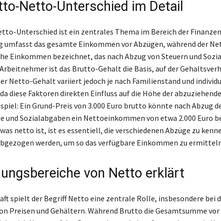
tto-Netto-Unterschied im Detail
tto-Unterschied ist ein zentrales Thema im Bereich der Finanzen
g umfasst das gesamte Einkommen vor Abzügen, während der Ne
iche Einkommen bezeichnet, das nach Abzug von Steuern und Sozi
r Arbeitnehmer ist das Brutto-Gehalt die Basis, auf der Gehaltsve
er Netto-Gehalt variiert jedoch je nach Familienstand und individu
 da diese Faktoren direkten Einfluss auf die Höhe der abzuziehend
ispiel: Ein Grund-Preis von 3.000 Euro brutto könnte nach Abzug d
ge und Sozialabgaben ein Nettoeinkommen von etwa 2.000 Euro b
was netto ist, ist es essentiell, die verschiedenen Abzüge zu kenn
gezogen werden, um so das verfügbare Einkommen zu ermitteln
ngsbereiche von Netto erklärt
aft spielt der Begriff Netto eine zentrale Rolle, insbesondere bei 
on Preisen und Gehältern. Während Brutto die Gesamtsumme vor