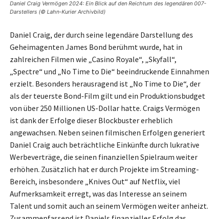
Daniel Craig Vermögen 2024: Ein Blick auf den Reichtum des legendären 007-
Darstellers (© Lahn-Kurier Archivbild)
Daniel Craig, der durch seine legendäre Darstellung des
Geheimagenten James Bond berühmt wurde, hat in
zahlreichen Filmen wie „Casino Royale“, „Skyfall“,
„Spectre“ und „No Time to Die“ beeindruckende Einnahmen
erzielt. Besonders herausragend ist „No Time to Die“, der
als der teuerste Bond-Film gilt und ein Produktionsbudget
von über 250 Millionen US-Dollar hatte. Craigs Vermögen
ist dank der Erfolge dieser Blockbuster erheblich
angewachsen. Neben seinen filmischen Erfolgen generiert
Daniel Craig auch beträchtliche Einkünfte durch lukrative
Werbeverträge, die seinen finanziellen Spielraum weiter
erhöhen. Zusätzlich hat er durch Projekte im Streaming-
Bereich, insbesondere „Knives Out“ auf Netflix, viel
Aufmerksamkeit erregt, was das Interesse an seinem
Talent und somit auch an seinem Vermögen weiter anheizt.
Zusammenfassend ist Daniels finanzieller Erfolg das