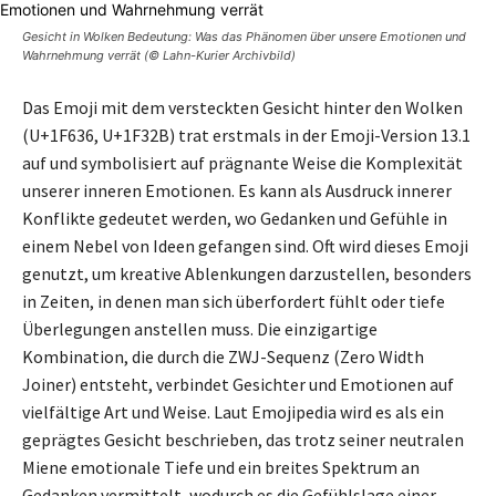
Gesicht in Wolken Bedeutung: Was das Phänomen über unsere Emotionen und
Wahrnehmung verrät (© Lahn-Kurier Archivbild)
Das Emoji mit dem versteckten Gesicht hinter den Wolken
(U+1F636, U+1F32B) trat erstmals in der Emoji-Version 13.1
auf und symbolisiert auf prägnante Weise die Komplexität
unserer inneren Emotionen. Es kann als Ausdruck innerer
Konflikte gedeutet werden, wo Gedanken und Gefühle in
einem Nebel von Ideen gefangen sind. Oft wird dieses Emoji
genutzt, um kreative Ablenkungen darzustellen, besonders
in Zeiten, in denen man sich überfordert fühlt oder tiefe
Überlegungen anstellen muss. Die einzigartige
Kombination, die durch die ZWJ-Sequenz (Zero Width
Joiner) entsteht, verbindet Gesichter und Emotionen auf
vielfältige Art und Weise. Laut Emojipedia wird es als ein
geprägtes Gesicht beschrieben, das trotz seiner neutralen
Miene emotionale Tiefe und ein breites Spektrum an
Gedanken vermittelt, wodurch es die Gefühlslage einer