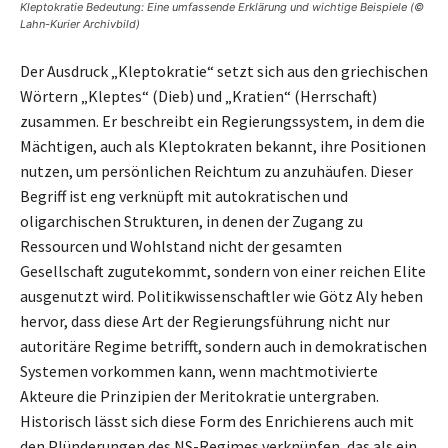
Kleptokratie Bedeutung: Eine umfassende Erklärung und wichtige Beispiele (©
Lahn-Kurier Archivbild)
Der Ausdruck „Kleptokratie“ setzt sich aus den griechischen
Wörtern „Kleptes“ (Dieb) und „Kratien“ (Herrschaft)
zusammen. Er beschreibt ein Regierungssystem, in dem die
Mächtigen, auch als Kleptokraten bekannt, ihre Positionen
nutzen, um persönlichen Reichtum zu anzuhäufen. Dieser
Begriff ist eng verknüpft mit autokratischen und
oligarchischen Strukturen, in denen der Zugang zu
Ressourcen und Wohlstand nicht der gesamten
Gesellschaft zugutekommt, sondern von einer reichen Elite
ausgenutzt wird. Politikwissenschaftler wie Götz Aly heben
hervor, dass diese Art der Regierungsführung nicht nur
autoritäre Regime betrifft, sondern auch in demokratischen
Systemen vorkommen kann, wenn machtmotivierte
Akteure die Prinzipien der Meritokratie untergraben.
Historisch lässt sich diese Form des Enrichierens auch mit
den Plünderungen des NS-Regimes verknüpfen, das als ein