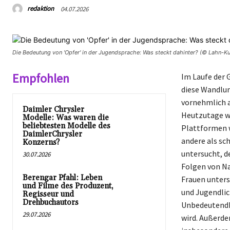
redaktion
04.07.2026
Die Bedeutung von 'Opfer' in der Jugendsprache: Was steckt dahinter? (© Lahn-Kur
Empfohlen
Im Laufe der G
diese Wandlun
vornehmlich a
Daimler Chrysler
Heutzutage wi
Modelle: Was waren die
beliebtesten Modelle des
Plattformen 
DaimlerChrysler
andere als sc
Konzerns?
untersucht, de
30.07.2026
Folgen von Na
Berengar Pfahl: Leben
Frauen unters
und Filme des Produzent,
und Jugendlic
Regisseur und
Drehbuchautors
Unbedeutendhe
29.07.2026
wird. Außerde