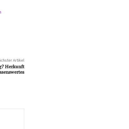
n
chster Artikel
g? Herkunft
ssenswertes