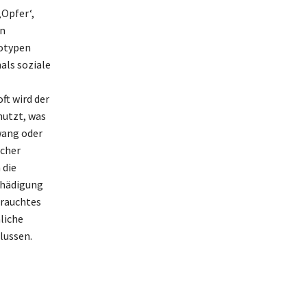
‚Opfer‘,
en
otypen
als soziale
ft wird der
nutzt, was
wang oder
lcher
 die
chädigung
brauchtes
liche
lussen.