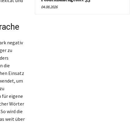
lexität und
04.08.2026
prache
tark negativ
ger zu
ders
n die
chen Einsatz
rwendet, um
 zu
 für eigene
lcher Wörter
So wird die
s weit über