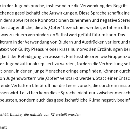
 in der Jugendsprache, insbesondere die Verwendung des Begriffs 
chende gesellschaftliche Auswirkungen. Diese Sprache schafft ein
, in dem abwertende Konnotationen zunehmen und negative Stere
den. Jugendliche, die als ‚Opfer‘ bezeichnet werden, erfahren oftm
was zu einem verminderten Selbstwertgefühl führen kann. Das
ktrum in der Verwendung von Bildern und Ausdrücken variiert und o
ntext von Guilty Pleasure oder krass humorvollen Erzählungen be
igkeit der Beleidigung verwässert. Einflussfaktoren wie Gruppenz
 der Jugendkultur akzeptiert zu werden, fördern die Verbreitung so
ationen, in denen junge Menschen cringe empfinden, können durch
n Jugendwörtern wie ‚Opfer‘ verstärkt werden. Statt einer Ents
zende Verhalten bleibt oft nur die Leere zurück, die durch ein miss
ssen wird. Letztlich kann diese Sprache nicht nur zwischenmensch
elasten, sondern auch das gesellschaftliche Klima negativ beeinf
ant: