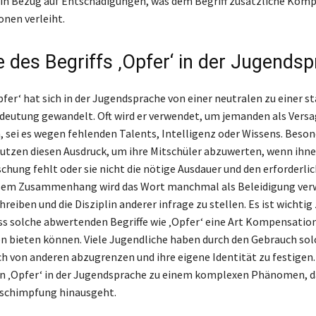
in Bezug auf Entschädigungen, was dem Begriff zusätzliche Komp
nen verleiht.
e des Begriffs ‚Opfer‘ in der Jugends
pfer‘ hat sich in der Jugendsprache von einer neutralen zu einer s
eutung gewandelt. Oft wird er verwendet, um jemanden als Versa
 sei es wegen fehlenden Talents, Intelligenz oder Wissens. Beson
utzen diesen Ausdruck, um ihre Mitschüler abzuwerten, wenn ihne
chung fehlt oder sie nicht die nötige Ausdauer und den erforderli
iesem Zusammenhang wird das Wort manchmal als Beleidigung ve
reiben und die Disziplin anderer infrage zu stellen. Es ist wichtig
ss solche abwertenden Begriffe wie ‚Opfer‘ eine Art Kompensation
n bieten können. Viele Jugendliche haben durch den Gebrauch so
ch von anderen abzugrenzen und ihre eigene Identität zu festigen. 
n ‚Opfer‘ in der Jugendsprache zu einem komplexen Phänomen, da
eschimpfung hinausgeht.