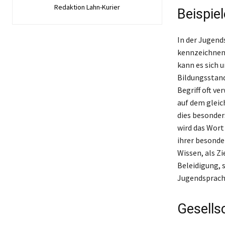
Redaktion Lahn-Kurier
Beispie
In der Jugend
kennzeichnen,
kann es sich 
Bildungsstand
Begriff oft v
auf dem gleic
dies besonders
wird das Wort
ihrer besonde
Wissen, als Zi
Beleidigung, 
Jugendsprache
Gesells