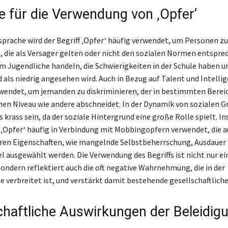
le für die Verwendung von ‚Opfer‘
sprache wird der Begriff ‚Opfer‘ häufig verwendet, um Personen zu
 die als Versager gelten oder nicht den sozialen Normen entspre
um Jugendliche handeln, die Schwierigkeiten in der Schule haben u
 als niedrig angesehen wird. Auch in Bezug auf Talent und Intellig
erwendet, um jemanden zu diskriminieren, der in bestimmten Berei
hen Niveau wie andere abschneidet. In der Dynamik von sozialen 
 krass sein, da der soziale Hintergrund eine große Rolle spielt. I
 ‚Opfer‘ häufig in Verbindung mit Mobbingopfern verwendet, die 
ren Eigenschaften, wie mangelnde Selbstbeherrschung, Ausdauer
el ausgewählt werden. Die Verwendung des Begriffs ist nicht nur ei
sondern reflektiert auch die oft negative Wahrnehmung, die in der
 verbreitet ist, und verstärkt damit bestehende gesellschaftliche
chaftliche Auswirkungen der Beleidig