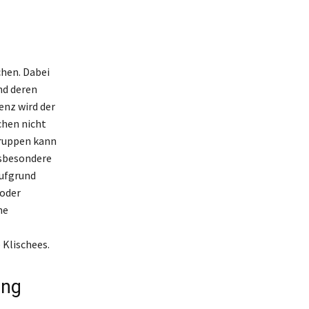
chen. Dabei
nd deren
enz wird der
chen nicht
Gruppen kann
nsbesondere
aufgrund
 oder
ne
 Klischees.
ung