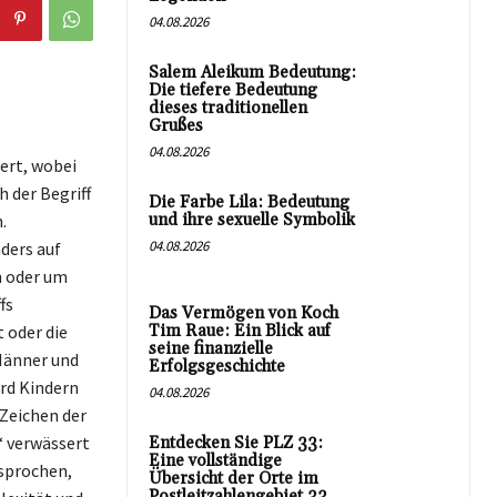
04.08.2026
Salem Aleikum Bedeutung:
Die tiefere Bedeutung
dieses traditionellen
Grußes
04.08.2026
dert, wobei
 der Begriff
Die Farbe Lila: Bedeutung
.
und ihre sexuelle Symbolik
04.08.2026
ders auf
n oder um
fs
Das Vermögen von Koch
t oder die
Tim Raue: Ein Blick auf
seine finanzielle
Männer und
Erfolgsgeschichte
rd Kindern
04.08.2026
 Zeichen der
‘ verwässert
Entdecken Sie PLZ 33:
Eine vollständige
esprochen,
Übersicht der Orte im
Postleitzahlengebiet 33