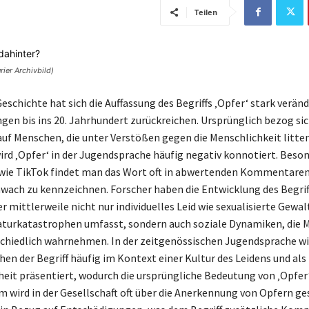
Teilen
ier Archivbild)
eschichte hat sich die Auffassung des Begriffs ‚Opfer‘ stark verän
gen bis ins 20. Jahrhundert zurückreichen. Ursprünglich bezog sich
uf Menschen, die unter Verstößen gegen die Menschlichkeit litten
rd ‚Opfer‘ in der Jugendsprache häufig negativ konnotiert. Beson
wie TikTok findet man das Wort oft in abwertenden Kommentare
hwach zu kennzeichnen. Forscher haben die Entwicklung des Begrif
r mittlerweile nicht nur individuelles Leid wie sexualisierte Gewal
turkatastrophen umfasst, sondern auch soziale Dynamiken, die 
chiedlich wahrnehmen. In der zeitgenössischen Jugendsprache wi
hen der Begriff häufig im Kontext einer Kultur des Leidens und als
it präsentiert, wodurch die ursprüngliche Bedeutung von ‚Opfer
m wird in der Gesellschaft oft über die Anerkennung von Opfern g