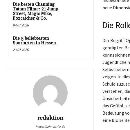
insbesondere 
Die besten Channing
neue Dimensio
Tatum Filme: 21 Jump
Street, Magic Mike,
Foxcatcher & Co.
Die Roll
04.07.2026
Die 5 beliebtesten
Der Begriff ‚O
Sportarten in Hessen
geprägten Bed
23.07.2026
kennzeichnen,
Jugendliche n
Selbstbeherrs
zeigen. In d
Schuld zuzusch
verstehen, da
Unsicherheite
das Gefühl, si
Bedeutung vo
redaktion
eine bloße B
https://lahn-kurier.de