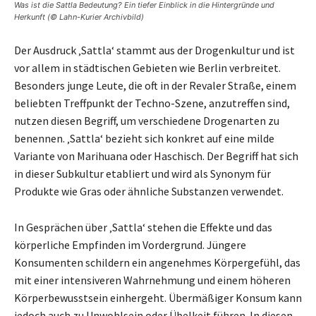
Was ist die Sattla Bedeutung? Ein tiefer Einblick in die Hintergründe und
Herkunft (© Lahn-Kurier Archivbild)
Der Ausdruck ‚Sattla‘ stammt aus der Drogenkultur und ist
vor allem in städtischen Gebieten wie Berlin verbreitet.
Besonders junge Leute, die oft in der Revaler Straße, einem
beliebten Treffpunkt der Techno-Szene, anzutreffen sind,
nutzen diesen Begriff, um verschiedene Drogenarten zu
benennen. ‚Sattla‘ bezieht sich konkret auf eine milde
Variante von Marihuana oder Haschisch. Der Begriff hat sich
in dieser Subkultur etabliert und wird als Synonym für
Produkte wie Gras oder ähnliche Substanzen verwendet.
In Gesprächen über ‚Sattla‘ stehen die Effekte und das
körperliche Empfinden im Vordergrund. Jüngere
Konsumenten schildern ein angenehmes Körpergefühl, das
mit einer intensiveren Wahrnehmung und einem höheren
Körperbewusstsein einhergeht. Übermäßiger Konsum kann
jedoch auch zu Unwohlsein oder Übelkeit führen. In diesen