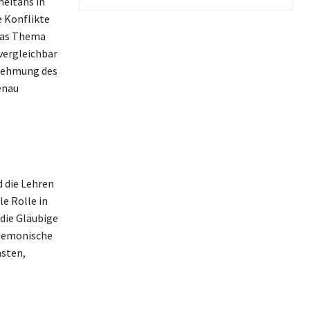
heitans in
e Konflikte
das Thema
vergleichbar
rnehmung des
enau
d die Lehren
e Rolle in
 die Gläubige
 demonische
asten,