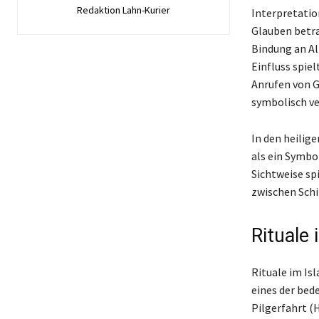
Redaktion Lahn-Kurier
Interpretatio
Glauben betra
Bindung an Al
Einfluss spie
Anrufen von G
symbolisch ve
In den heilige
als ein Symbo
Sichtweise sp
zwischen Schi
Rituale 
Rituale im Is
eines der bed
Pilgerfahrt (H