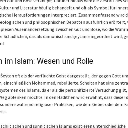
em Gut und Böse verknüpft. Darüber hinaus wird die Gestalt des Sc
Kultur und Literatur häufig behandelt und oft als Symbol für inner
gische Herausforderungen interpretiert. Zusammenfassend wird 
heologischen und philosophischen Debatten ausführlich erörtert, 
mplexen Auseinandersetzung zwischen Gut und Böse, wo die Wah
r Schädlichen, das als dämonisch und şeytani eingeordnet wird, g
rd.
n im Islam: Wesen und Rolle
Šeytan oft als der verfluchte Geist dargestellt, der gegen Gott un
, einschließlich Mohammed, rebellierte. Scheitan hat eine zentral
ystemen des Islams, da er als die personifizierte Versuchung gilt,
eg ablenken möchte. In den Hadithen wird erwähnt, dass dieser
esondere während religiöser Praktiken, wie dem Gebet oder dem F
itt.
 schiitischen und sunnitischen Islams existieren unterschiedliche