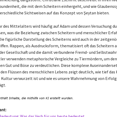
undenheit, die mit dem Scheitern einhergeht, und wie Glaubenss
terschiedliche Sichtweisen auf das Konzept von Şeytan bieten.
tur des Mittelalters wird häufig auf Adam und dessen Versuchung d
sen, was die Beziehung zwischen Scheitern und menschlicher Erfa
Die figürliche Darstellung des Scheiterns wird auch in der zeitgen
iffen. Rappen, als Ausdrucksform, thematisiert oft das Scheitern 
der Gesellschaft und die damit verbundene Fremd- und Selbstwa
ler verwenden metaphorische Vergleiche zu Tiermördern, um den
n Gut und Böse zu verdeutlichen. Diese komplexe Auseinanderse
 den Flüssen des menschlichen Lebens zeigt deutlich, wie tief das
Kultur verwurzelt ist und wie es unsere Wahrnehmung von Erfolg
ägt.
ant:
edeutung: Was das Verb für uns heute bedeutet