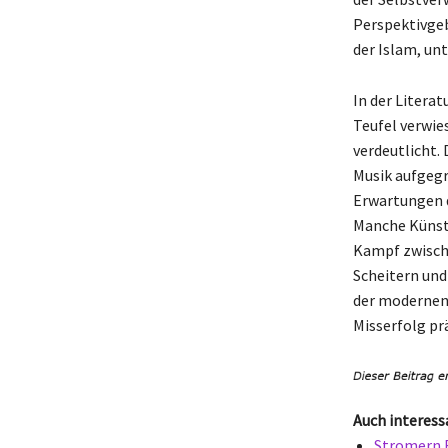
Perspektivgeb
der Islam, un
In der Litera
Teufel verwie
verdeutlicht. 
Musik aufgegr
Erwartungen 
Manche Künst
Kampf zwische
Scheitern und
der modernen 
Misserfolg pr
Auch interess
Stromern B