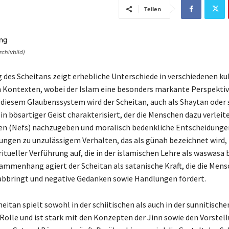
Teilen
rchivbild)
g des Scheitans zeigt erhebliche Unterschiede in verschiedenen ku
n Kontexten, wobei der Islam eine besonders markante Perspekti
n diesem Glaubenssystem wird der Scheitan, auch als Shaytan oder 
in bösartiger Geist charakterisiert, der die Menschen dazu verleite
en (Nefs) nachzugeben und moralisch bedenkliche Entscheidungen
ungen zu unzulässigem Verhalten, das als günah bezeichnet wird, 
itueller Verführung auf, die in der islamischen Lehre als waswasa 
ammenhang agiert der Scheitan als satanische Kraft, die die Men
bbringt und negative Gedanken sowie Handlungen fördert.
heitan spielt sowohl in der schiitischen als auch in der sunnitisch
 Rolle und ist stark mit den Konzepten der Jinn sowie den Vorstel