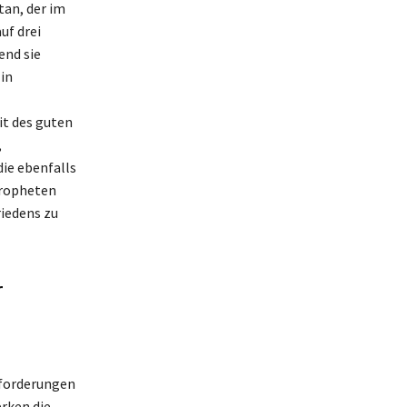
tan, der im
uf drei
end sie
 in
it des guten
,
die ebenfalls
Propheten
riedens zu
r
sforderungen
erken die