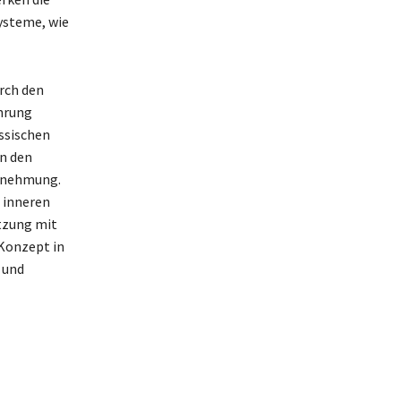
ysteme, wie
urch den
hrung
össischen
an den
hrnehmung.
 inneren
tzung mit
 Konzept in
 und