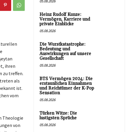
05.08.2026
Heinz Rudolf Kunze:
Vermögen, Karriere und
private Einblicke
05.08.2026
lturellen
Die Wurstkatastrophe:
Bedeutung und
ve
Auswirkungen auf unsere
şeytan
Gesellschaft
05.08.2026
t, ihren
 zu treffen.
BTS Vermögen 2024: Die
treten als
erstaunlichen Einnahmen
bekannt ist.
und Reichtümer der K-Pop
Sensation
schen vom
05.08.2026
Türken Witze: Die
en Theologie
lustigsten Sprüche
lungen von
05.08.2026