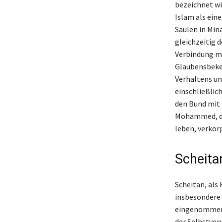
bezeichnet wi
Islam als ein
Säulen in Min
gleichzeitig d
Verbindung mi
Glaubensbeken
Verhaltens un
einschließlic
den Bund mit 
Mohammed, die
leben, verkör
Scheita
Scheitan, als
insbesondere 
eingenommen. 
der Selbstverw