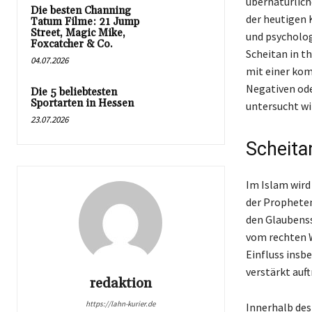
übernatürlich
Die besten Channing
der heutigen 
Tatum Filme: 21 Jump
Street, Magic Mike,
und psycholo
Foxcatcher & Co.
Scheitan in t
04.07.2026
mit einer ko
Negativen ode
Die 5 beliebtesten
Sportarten in Hessen
untersucht wi
23.07.2026
Scheita
Im Islam wird 
der Propheten
den Glaubenss
vom rechten W
Einfluss insb
verstärkt auftr
redaktion
https://lahn-kurier.de
Innerhalb des