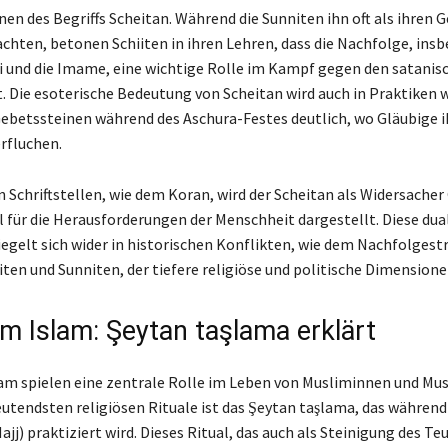
nen des Begriffs Scheitan. Während die Sunniten ihn oft als ihren 
chten, betonen Schiiten in ihren Lehren, dass die Nachfolge, insb
i und die Imame, eine wichtige Rolle im Kampf gegen den satanis
lt. Die esoterische Bedeutung von Scheitan wird auch in Praktiken 
ebetssteinen während des Aschura-Festes deutlich, wo Gläubige i
rfluchen.
n Schriftstellen, wie dem Koran, wird der Scheitan als Widersacher
l für die Herausforderungen der Menschheit dargestellt. Diese dua
iegelt sich wider in historischen Konflikten, wie dem Nachfolgestr
iten und Sunniten, der tiefere religiöse und politische Dimensione
im Islam: Şeytan taşlama erklärt
lam spielen eine zentrale Rolle im Leben von Musliminnen und Mu
eutendsten religiösen Rituale ist das Şeytan taşlama, das während
ajj) praktiziert wird. Dieses Ritual, das auch als Steinigung des Te