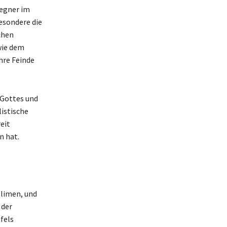
Gegner im
esondere die
chen
wie dem
hre Feinde
 Gottes und
listische
eit
n hat.
slimen, und
 der
ufels