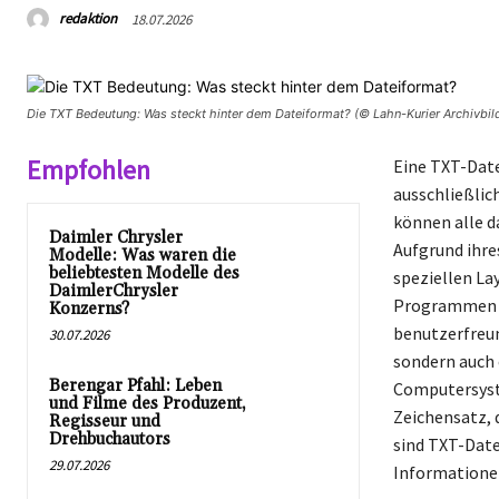
redaktion
18.07.2026
Die TXT Bedeutung: Was steckt hinter dem Dateiformat? (© Lahn-Kurier Archivbil
Empfohlen
Eine TXT-Datei
ausschließlic
können alle d
Daimler Chrysler
Aufgrund ihre
Modelle: Was waren die
beliebtesten Modelle des
speziellen La
DaimlerChrysler
Programmen wi
Konzerns?
benutzerfreun
30.07.2026
sondern auch 
Berengar Pfahl: Leben
Computersyst
und Filme des Produzent,
Zeichensatz, 
Regisseur und
Drehbuchautors
sind TXT-Date
29.07.2026
Informatione