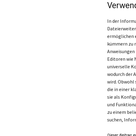
Verwend
In der Inform
Dateierweiter
ermöglichen e
kümmern zu mü
Anweisungen 
Editoren wie 
universelle K
wodurch der A
wird. Obwohl s
die in einer 
sie als Konfi
und Funktiona
zu einem beli
suchen, Infor