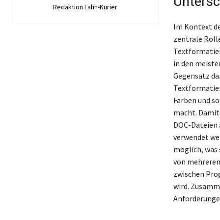
Untersc
Redaktion Lahn-Kurier
Im Kontext de
zentrale Roll
Textformatier
in den meist
Gegensatz daz
Textformatier
Farben und so
macht. Damit 
DOC-Dateien 
verwendet wer
möglich, was 
von mehreren 
zwischen Pro
wird. Zusamme
Anforderunge