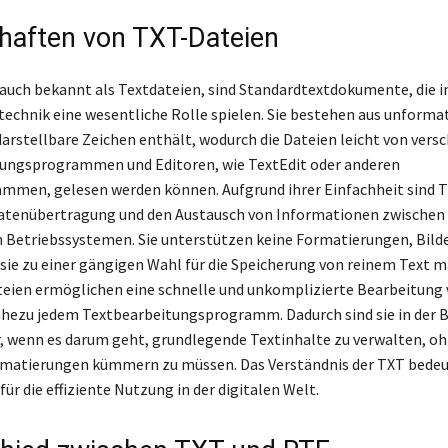
haften von TXT-Dateien
auch bekannt als Textdateien, sind Standardtextdokumente, die i
echnik eine wesentliche Rolle spielen. Sie bestehen aus unforma
 darstellbare Zeichen enthält, wodurch die Dateien leicht von vers
tungsprogrammen und Editoren, wie TextEdit oder anderen
mmen, gelesen werden können. Aufgrund ihrer Einfachheit sind 
 Datenübertragung und den Austausch von Informationen zwischen
 Betriebssystemen. Sie unterstützen keine Formatierungen, Bilde
 sie zu einer gängigen Wahl für die Speicherung von reinem Text m
teien ermöglichen eine schnelle und unkomplizierte Bearbeitung
ahezu jedem Textbearbeitungsprogramm. Dadurch sind sie in der 
, wenn es darum geht, grundlegende Textinhalte zu verwalten, oh
matierungen kümmern zu müssen. Das Verständnis der TXT bedeu
ür die effiziente Nutzung in der digitalen Welt.