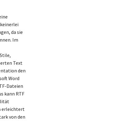
eine
keinerlei
gen, da sie
nnen. Im
tile,
ierten Text
entation den
soft Word
RTF-Dateien
aus kann RTF
lität
erleichtert
tark von den