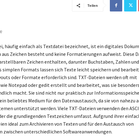
Teilen
d)
, häufig einfach als Textdatei bezeichnet, ist ein digitales Doku
h aus Zeichen besteht und keine Formatierungen aufweist. Diese D
arstellbaren Zeichen enthalten, darunter Buchstaben, Zahlen un
s simplen Formats lassen sich Texte leicht speichern und bearbeit
youts oder Formate erforderlich sind. TXT-Dateien werden oft mit
e Notepad oder gedit erstellt und bearbeitet, was sie besonder
dlich macht. Sie sind nicht nur praktisch zur Informationsspeich
ein beliebtes Medium für den Datenaustausch, da sie von nahezu a
emen unterstützt werden. Viele TXT-Dateien verwenden den ASCI
der die grundlegenden Textzeichen umfasst. Aufgrund ihrer einfac
ien ideal zum Archivieren von Texten und für den Austausch von
n zwischen unterschiedlichen Softwareanwendungen.