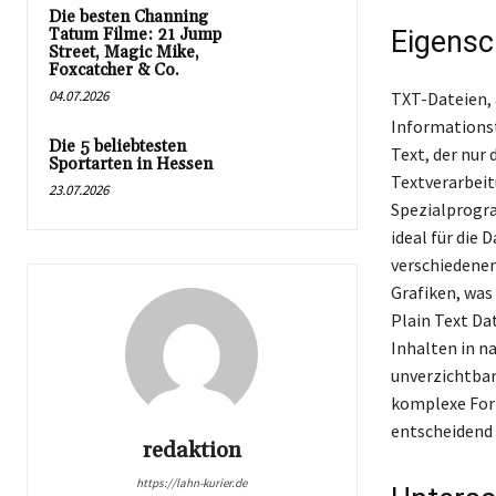
Die besten Channing
Tatum Filme: 21 Jump
Eigensc
Street, Magic Mike,
Foxcatcher & Co.
04.07.2026
TXT-Dateien, 
Informationst
Die 5 beliebtesten
Text, der nur
Sportarten in Hessen
Textverarbei
23.07.2026
Spezialprogra
ideal für die
verschiedenen
Grafiken, was
Plain Text Da
Inhalten in n
unverzichtbar
komplexe For
entscheidend f
redaktion
https://lahn-kurier.de