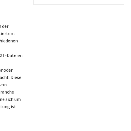
n der
tiertem
chiedenen
TXT-Dateien
r oder
acht. Diese
 von
Branche
ne sich um
tung ist