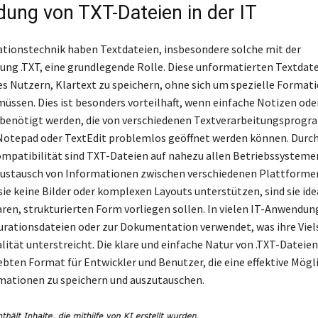
ung von TXT-Dateien in der IT
ationstechnik haben Textdateien, insbesondere solche mit der
ung .TXT, eine grundlegende Rolle. Diese unformatierten Textdat
s Nutzern, Klartext zu speichern, ohne sich um spezielle Format
ssen. Dies ist besonders vorteilhaft, wenn einfache Notizen ode
benötigt werden, die von verschiedenen Textverarbeitungsprog
Notepad oder TextEdit problemlos geöffnet werden können. Durch
ompatibilität sind TXT-Dateien auf nahezu allen Betriebssystemen
ustausch von Informationen zwischen verschiedenen Plattformen
ie keine Bilder oder komplexen Layouts unterstützen, sind sie ide
klaren, strukturierten Form vorliegen sollen. In vielen IT-Anwendu
gurationsdateien oder zur Dokumentation verwendet, was ihre Viels
lität unterstreicht. Die klare und einfache Natur von .TXT-Dateie
ebten Format für Entwickler und Benutzer, die eine effektive Mögl
mationen zu speichern und auszutauschen.