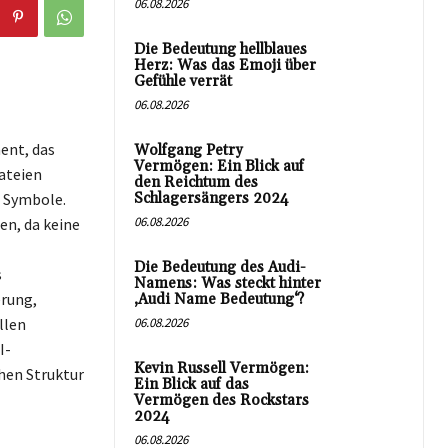
06.08.2026
Die Bedeutung hellblaues
Herz: Was das Emoji über
Gefühle verrät
06.08.2026
ment, das
Wolfgang Petry
Vermögen: Ein Blick auf
ateien
den Reichtum des
d Symbole.
Schlagersängers 2024
06.08.2026
en, da keine
Die Bedeutung des Audi-
s
Namens: Was steckt hinter
erung,
‚Audi Name Bedeutung‘?
llen
06.08.2026
I-
Kevin Russell Vermögen:
hen Struktur
Ein Blick auf das
Vermögen des Rockstars
2024
06.08.2026