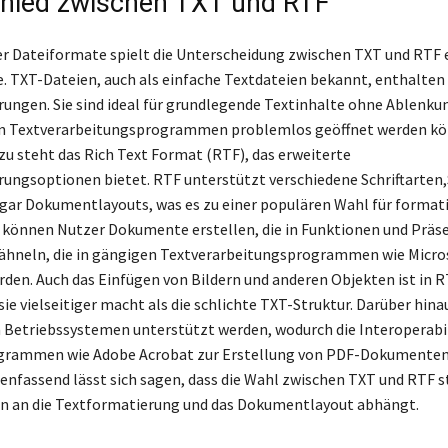
hied zwischen TXT und RTF
r Dateiformate spielt die Unterscheidung zwischen TXT und RTF 
e. TXT-Dateien, auch als einfache Textdateien bekannt, enthalten 
ungen. Sie sind ideal für grundlegende Textinhalte ohne Ablenkun
en Textverarbeitungsprogrammen problemlos geöffnet werden kö
u steht das Rich Text Format (RTF), das erweiterte
ungsoptionen bietet. RTF unterstützt verschiedene Schriftarten,S
gar Dokumentlayouts, was es zu einer populären Wahl für format
können Nutzer Dokumente erstellen, die in Funktionen und Präs
ähneln, die in gängigen Textverarbeitungsprogrammen wie Micro
den. Auch das Einfügen von Bildern und anderen Objekten ist in 
sie vielseitiger macht als die schlichte TXT-Struktur. Darüber hin
Betriebssystemen unterstützt werden, wodurch die Interoperabi
grammen wie Adobe Acrobat zur Erstellung von PDF-Dokumenten 
nfassend lässt sich sagen, dass die Wahl zwischen TXT und RTF s
n an die Textformatierung und das Dokumentlayout abhängt.