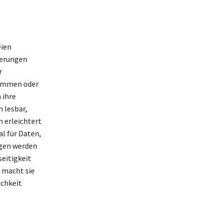
eien
ierungen
r
rammen oder
 ihre
 lesbar,
 erleichtert
al für Daten,
ngen werden
eitigkeit
n macht sie
ichkeit