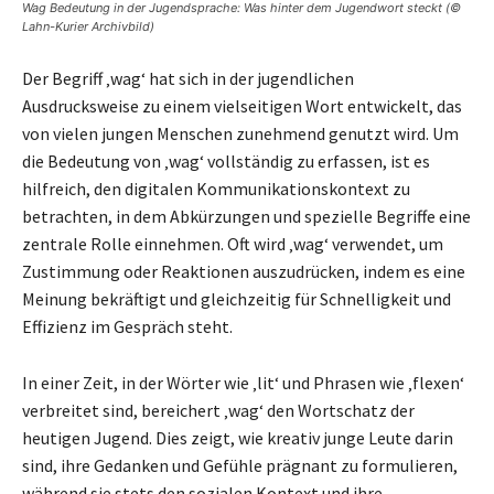
Wag Bedeutung in der Jugendsprache: Was hinter dem Jugendwort steckt (©
Lahn-Kurier Archivbild)
Der Begriff ‚wag‘ hat sich in der jugendlichen
Ausdrucksweise zu einem vielseitigen Wort entwickelt, das
von vielen jungen Menschen zunehmend genutzt wird. Um
die Bedeutung von ‚wag‘ vollständig zu erfassen, ist es
hilfreich, den digitalen Kommunikationskontext zu
betrachten, in dem Abkürzungen und spezielle Begriffe eine
zentrale Rolle einnehmen. Oft wird ‚wag‘ verwendet, um
Zustimmung oder Reaktionen auszudrücken, indem es eine
Meinung bekräftigt und gleichzeitig für Schnelligkeit und
Effizienz im Gespräch steht.
In einer Zeit, in der Wörter wie ‚lit‘ und Phrasen wie ‚flexen‘
verbreitet sind, bereichert ‚wag‘ den Wortschatz der
heutigen Jugend. Dies zeigt, wie kreativ junge Leute darin
sind, ihre Gedanken und Gefühle prägnant zu formulieren,
während sie stets den sozialen Kontext und ihre