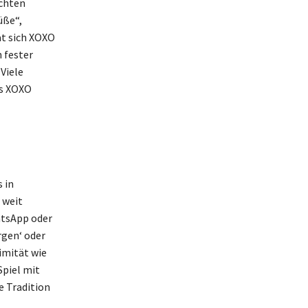
ichten
üße“,
at sich XOXO
 fester
Viele
as XOXO
 in
 weit
hatsApp oder
rgen‘ oder
imität wie
Spiel mit
e Tradition