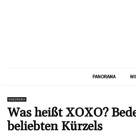
PANORAMA
WI
PANORAMA
Was heißt XOXO? Bede
beliebten Kürzels