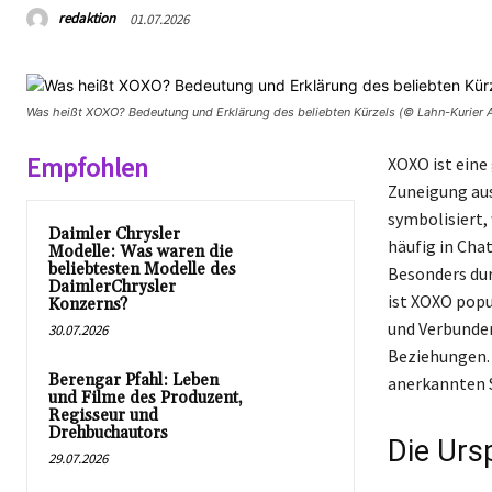
redaktion
01.07.2026
Was heißt XOXO? Bedeutung und Erklärung des beliebten Kürzels (© Lahn-Kurier A
Empfohlen
XOXO ist eine
Zuneigung aus
symbolisiert,
Daimler Chrysler
häufig in Chat
Modelle: Was waren die
beliebtesten Modelle des
Besonders dur
DaimlerChrysler
ist XOXO popu
Konzerns?
und Verbunden
30.07.2026
Beziehungen. 
Berengar Pfahl: Leben
anerkannten 
und Filme des Produzent,
Regisseur und
Drehbuchautors
Die Urs
29.07.2026