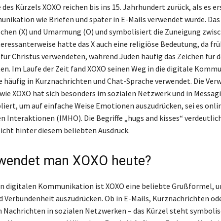
des Kürzels XOXO reichen bis ins 15. Jahrhundert zurück, als es er
nikation wie Briefen und später in E-Mails verwendet wurde. Das
schen (X) und Umarmung (O) und symbolisiert die Zuneigung zwis
eressanterweise hatte das X auch eine religiöse Bedeutung, da fr
 für Christus verwendeten, während Juden häufig das Zeichen für 
ten. Im Laufe der Zeit fand XOXO seinen Weg in die digitale Komm
e häufig in Kurznachrichten und Chat-Sprache verwendet. Die Ve
ie XOXO hat sich besonders im sozialen Netzwerk und in Messag
liert, um auf einfache Weise Emotionen auszudrücken, sei es onlin
en Interaktionen (IMHO). Die Begriffe „hugs and kisses“ verdeutlic
sicht hinter diesem beliebten Ausdruck.
rwendet man XOXO heute?
en digitalen Kommunikation ist XOXO eine beliebte Grußformel, 
 Verbundenheit auszudrücken. Ob in E-Mails, Kurznachrichten od
 Nachrichten in sozialen Netzwerken – das Kürzel steht symbolis