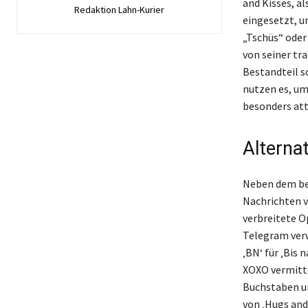
and Kisses, a
Redaktion Lahn-Kurier
eingesetzt, u
„Tschüs“ oder
von seiner tr
Bestandteil so
nutzen es, um
besonders att
Alterna
Neben dem bel
Nachrichten 
verbreitete Op
Telegram verw
‚BN‘ für ‚Bis 
XOXO vermittel
Buchstaben un
von ‚Hugs and