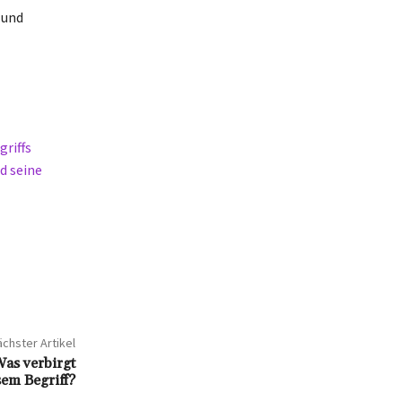
 und
griffs
d seine
chster Artikel
as verbirgt
sem Begriff?