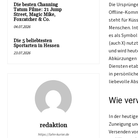
Die Ursprünge 
Die besten Channing
Tatum Filme: 21 Jump
Offline-Kommu
Street, Magic Mike,
Foxcatcher & Co.
steht für Küs
04.07.2026
Menschen. Int
es als Symbol
Die 5 beliebtesten
(auch X) nutz
Sportarten in Hessen
und wird heut
23.07.2026
Abkürzungen w
Diensten etab
in persönlich
liebevolle Ab
Wie ve
In der heutig
Zuneigung und
redaktion
Versenden von
https://lahn-kurier.de