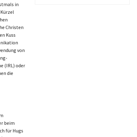
stmals in
 Kürzel
chen
ühe Christen
den Kuss
unikation
rwendung von
ing-
e (IRL) oder
hen die
um
er beim
ch für Hugs