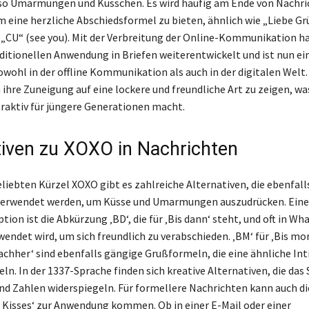
lso Umarmungen und Küsschen. Es wird häufig am Ende von Nachr
m eine herzliche Abschiedsformel zu bieten, ähnlich wie „Liebe Gr
 „CU“ (see you). Mit der Verbreitung der Online-Kommunikation h
aditionellen Anwendung in Briefen weiterentwickelt und ist nun ein
wohl in der offline Kommunikation als auch in der digitalen Welt. 
 ihre Zuneigung auf eine lockere und freundliche Art zu zeigen, w
raktiv für jüngere Generationen macht.
tiven zu XOXO in Nachrichten
iebten Kürzel XOXO gibt es zahlreiche Alternativen, die ebenfalls
verwendet werden, um Küsse und Umarmungen auszudrücken. Eine
tion ist die Abkürzung ‚BD‘, die für ‚Bis dann‘ steht, und oft in W
endet wird, um sich freundlich zu verabschieden. ‚BM‘ für ‚Bis mo
nachher‘ sind ebenfalls gängige Grußformeln, die eine ähnliche Int
n. In der 1337-Sprache finden sich kreative Alternativen, die das 
d Zahlen widerspiegeln. Für formellere Nachrichten kann auch di
 Kisses‘ zur Anwendung kommen. Ob in einer E-Mail oder einer