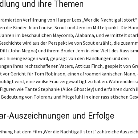
dlung und ihre Themen
prämierten Verfilmung von Harper Lees „Wer die Nachtigall stört“
en die Kinder Jean Louise, Scout und Jem im Mittelpunkt. Die Han
 Jahren im beschaulichen Maycomb, Alabama, und vermittelt stark
eschichte wird aus der Perspektive von Scout erzählt, die zusam
Dill (John Megna) und ihrem Bruder Jem in eine Welt des Rassism
it hineingezogen wird, geprägt von den Handlungen und den
ngen ihres rechtschaffenen Vaters, Atticus Finch, gespielt von Gr
t vor Gericht für Tom Robinson, einen afroamerikanischen Mann, 
uldigt wird, eine weiße Frau vergewaltigt zu haben. Währenddess
Figuren wie Tante Stephanie (Alice Ghostley) und erfahren durch i
e Bedeutung von Toleranz und Mitgefühl in einer rassistischen Gese
ar-Auszeichnungen und Erfolge
eihung hat dem Film ‚Wer die Nachtigall stört‘ zahlreiche Auszei