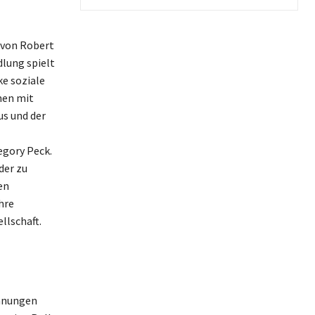
 von Robert
dlung spielt
e soziale
men mit
us und der
egory Peck.
der zu
en
hre
llschaft.
chnungen