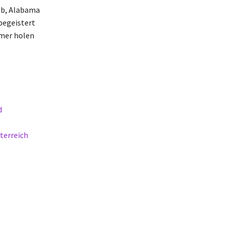
mb, Alabama
begeistert
mmer holen
d
terreich