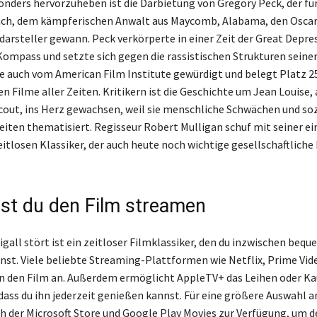
onders hervorzuheben ist die Darbietung von Gregory Peck, der für
inch, dem kämpferischen Anwalt aus Maycomb, Alabama, den Oscar
arsteller gewann. Peck verkörperte in einer Zeit der Great Depre
ompass und setzte sich gegen die rassistischen Strukturen seiner 
e auch vom American Film Institute gewürdigt und belegt Platz 2
 Filme aller Zeiten. Kritikern ist die Geschichte um Jean Louise,
cout, ins Herz gewachsen, weil sie menschliche Schwächen und soz
iten thematisiert. Regisseur Robert Mulligan schuf mit seiner ei
eitlosen Klassiker, der auch heute noch wichtige gesellschaftliche
st du den Film streamen
gall stört ist ein zeitloser Filmklassiker, den du inzwischen bequ
st. Viele beliebte Streaming-Plattformen wie Netflix, Prime Vid
n den Film an. Außerdem ermöglicht AppleTV+ das Leihen oder Ka
dass du ihn jederzeit genießen kannst. Für eine größere Auswahl 
ch der Microsoft Store und Google Play Movies zur Verfügung, um d