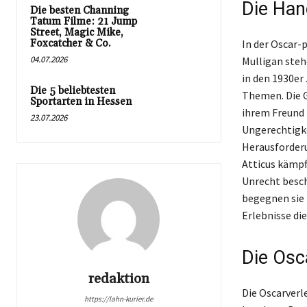
Die Han
Die besten Channing
Tatum Filme: 21 Jump
Street, Magic Mike,
Foxcatcher & Co.
In der Oscar-
04.07.2026
Mulligan steh
in den 1930er
Die 5 beliebtesten
Themen. Die G
Sportarten in Hessen
ihrem Freund 
23.07.2026
Ungerechtigke
Herausforderu
Atticus kämpf
Unrecht besch
begegnen sie 
Erlebnisse di
Die Osc
redaktion
Die Oscarverl
https://lahn-kurier.de