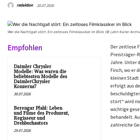
redaktion
20.07.2026
Wer die Nachtigall stört: Ein zeitloses Filmklassiker im Blick (© Lahn-Kurier Archiv
Empfohlen
Der zeitlose F
Preisträger-R
Jahre. Unter d
Daimler Chrysler
Finch, wo er d
Modelle: Was waren die
beliebtesten Modelle des
kleinen Stadt
DaimlerChrysler
erfolgt aus de
Konzerns?
beschuldigten
30.07.2026
stört“ wird n
Berengar Pfahl: Leben
wichtige gese
und Filme des Produzent,
behandelt. Au
Regisseur und
Drehbuchautors
zahlreiche Ge
29.07.2026