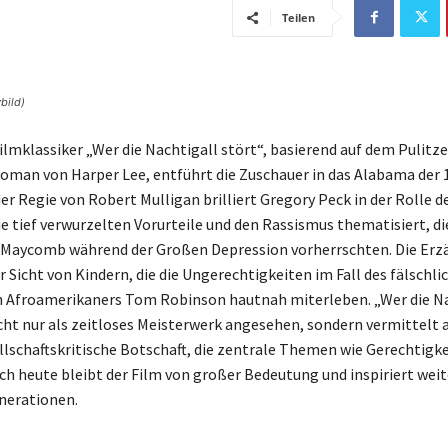
Teilen
bild)
ilmklassiker „Wer die Nachtigall stört“, basierend auf dem Pulitze
oman von Harper Lee, entführt die Zuschauer in das Alabama der 
er Regie von Robert Mulligan brilliert Gregory Peck in der Rolle d
ie tief verwurzelten Vorurteile und den Rassismus thematisiert, die
 Maycomb während der Großen Depression vorherrschten. Die Erz
r Sicht von Kindern, die die Ungerechtigkeiten im Fall des fälschl
 Afroamerikaners Tom Robinson hautnah miterleben. „Wer die Na
icht nur als zeitloses Meisterwerk angesehen, sondern vermittelt 
llschaftskritische Botschaft, die zentrale Themen wie Gerechtigk
ch heute bleibt der Film von großer Bedeutung und inspiriert weit
nerationen.