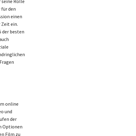
 seine Rolle
 für den
ssion einen
Zeit ein.
5 der besten
 auch
iale
ndringlichen
 Fragen
em online
eo und
ufen der
an Optionen
en Film zu