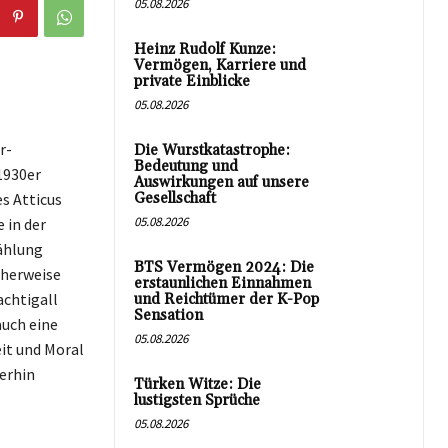
05.08.2026
Heinz Rudolf Kunze:
Vermögen, Karriere und
private Einblicke
05.08.2026
r-
Die Wurstkatastrophe:
Bedeutung und
1930er
Auswirkungen auf unsere
es Atticus
Gesellschaft
05.08.2026
 in der
ählung
BTS Vermögen 2024: Die
icherweise
erstaunlichen Einnahmen
chtigall
und Reichtümer der K-Pop
Sensation
auch eine
05.08.2026
eit und Moral
erhin
Türken Witze: Die
lustigsten Sprüche
05.08.2026