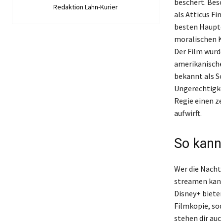
beschert. Bes
Redaktion Lahn-Kurier
als Atticus F
besten Hauptd
moralischen K
Der Film wurd
amerikanischen
bekannt als S
Ungerechtigke
Regie einen z
aufwirft.
So kann
Wer die Nachti
streamen kann
Disney+ biete
Filmkopie, so
stehen dir au