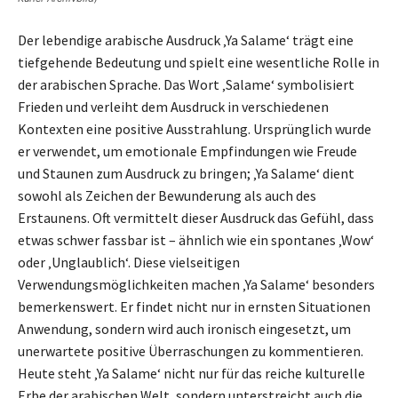
Der lebendige arabische Ausdruck ‚Ya Salame‘ trägt eine
tiefgehende Bedeutung und spielt eine wesentliche Rolle in
der arabischen Sprache. Das Wort ‚Salame‘ symbolisiert
Frieden und verleiht dem Ausdruck in verschiedenen
Kontexten eine positive Ausstrahlung. Ursprünglich wurde
er verwendet, um emotionale Empfindungen wie Freude
und Staunen zum Ausdruck zu bringen; ‚Ya Salame‘ dient
sowohl als Zeichen der Bewunderung als auch des
Erstaunens. Oft vermittelt dieser Ausdruck das Gefühl, dass
etwas schwer fassbar ist – ähnlich wie ein spontanes ‚Wow‘
oder ‚Unglaublich‘. Diese vielseitigen
Verwendungsmöglichkeiten machen ‚Ya Salame‘ besonders
bemerkenswert. Er findet nicht nur in ernsten Situationen
Anwendung, sondern wird auch ironisch eingesetzt, um
unerwartete positive Überraschungen zu kommentieren.
Heute steht ‚Ya Salame‘ nicht nur für das reiche kulturelle
Erbe der arabischen Welt, sondern unterstreicht auch die