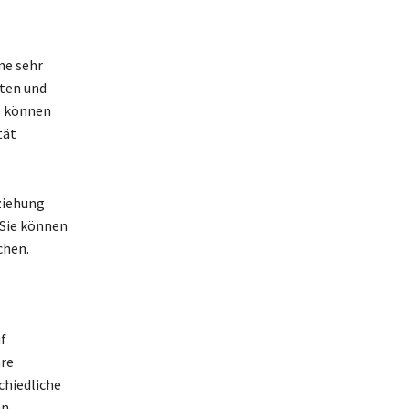
ne sehr
hten und
e können
tät
ziehung
 Sie können
chen.
f
hre
chiedliche
n.