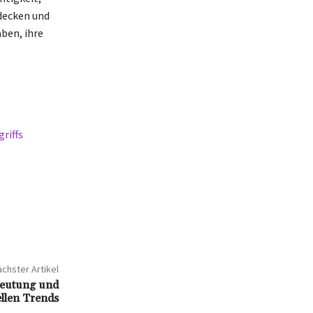
tdecken und
ben, ihre
riffs
chster Artikel
deutung und
llen Trends