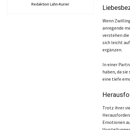
Redaktion Lahn-Kurier
Liebesbe
Wenn Zwilling
anregende men
verstehen die
sich leicht a
ergänzen.
In einer Part
haben, da sie
eine tiefe e
Herausfo
Trotz ihrer v
Herausforderu
Emotionen aus
Vorstellungen