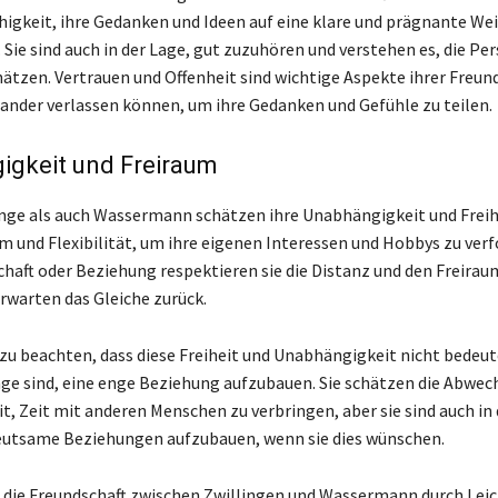
higkeit, ihre Gedanken und Ideen auf eine klare und prägnante We
 Sie sind auch in der Lage, gut zuzuhören und verstehen es, die Pe
hätzen. Vertrauen und Offenheit sind wichtige Aspekte ihrer Freund
inander verlassen können, um ihre Gedanken und Gefühle zu teilen.
igkeit und Freiraum
nge als auch Wassermann schätzen ihre Unabhängigkeit und Freihe
 und Flexibilität, um ihre eigenen Interessen und Hobbys zu verf
chaft oder Beziehung respektieren sie die Distanz und den Freirau
rwarten das Gleiche zurück.
 zu beachten, dass diese Freiheit und Unabhängigkeit nicht bedeute
Lage sind, eine enge Beziehung aufzubauen. Sie schätzen die Abwec
t, Zeit mit anderen Menschen zu verbringen, aber sie sind auch in 
eutsame Beziehungen aufzubauen, wenn sie dies wünschen.
 die Freundschaft zwischen Zwillingen und Wassermann durch Leic