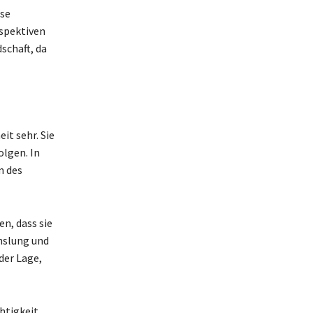
ise
rspektiven
schaft, da
it sehr. Sie
olgen. In
m des
n, dass sie
hslung und
der Lage,
htigkeit,