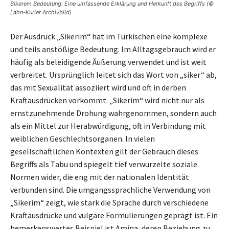
Sikerem Bedeutung: Eine umfassende Erklärung und Herkunft des Begriffs (©
Lahn-Kurier Archivbild)
Der Ausdruck „Sikerim“ hat im Türkischen eine komplexe
und teils anstößige Bedeutung. Im Alltagsgebrauch wird er
häufig als beleidigende Äußerung verwendet und ist weit
verbreitet. Ursprünglich leitet sich das Wort von „siker“ ab,
das mit Sexualität assoziiert wird und oft in derben
Kraftausdrücken vorkommt. „Sikerim“ wird nicht nur als
ernstzunehmende Drohung wahrgenommen, sondern auch
als ein Mittel zur Herabwürdigung, oft in Verbindung mit
weiblichen Geschlechtsorganen. In vielen
gesellschaftlichen Kontexten gilt der Gebrauch dieses
Begriffs als Tabu und spiegelt tief verwurzelte soziale
Normen wider, die eng mit der nationalen Identität
verbunden sind. Die umgangssprachliche Verwendung von
„Sikerim“ zeigt, wie stark die Sprache durch verschiedene
Kraftausdrücke und vulgäre Formulierungen geprägt ist. Ein
bemerkenswertes Beispiel ist Amina, deren Beziehung zu